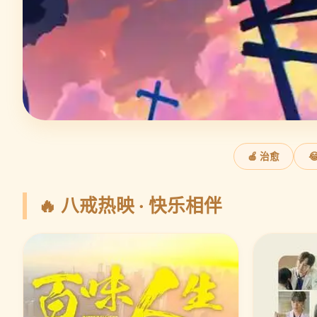
🍎 治愈

🔥 八戒热映 · 快乐相伴