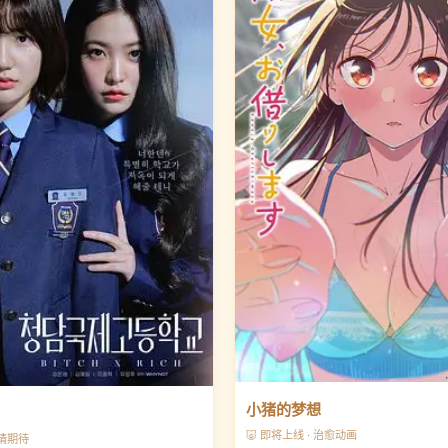
小猪的梦想
🐷 即将上线 · 治愈动画
敬请期待