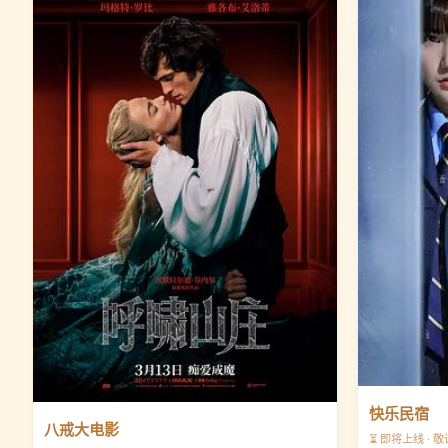
快乐民宿
八戒大电影
⏳ 即将上线 · 