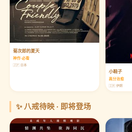
菊次郎的夏天
神作·必看
🇯🇵 日本
小鞋子
高分治愈
🇮🇷 伊朗
✨ 八戒待映 · 即将登场