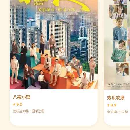
八戒小馆
欢乐农场
⭐ 9.2
⭐ 8.9
更新至18集 · 温暖治愈
全26集 已完结