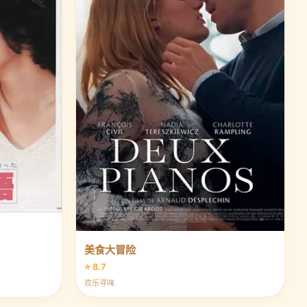
美食大冒险
⭐ 8.7
欢乐寻味