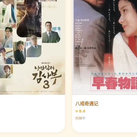
八戒奇遇记
⭐ 9.4
热映中