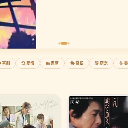
 喜剧
💞 爱情
🏡 家庭
🎭 轻松
🐷 萌宠
🍜 