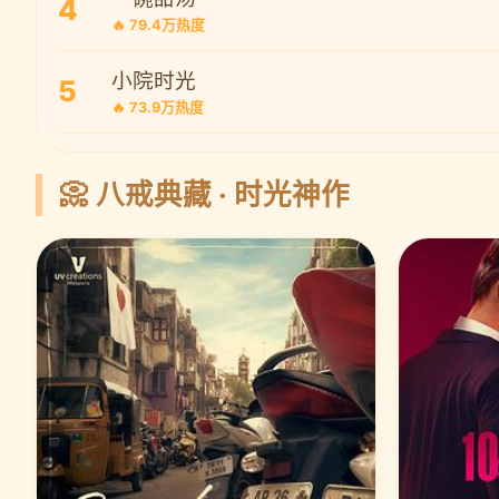
4
🔥 79.4万热度
小院时光
5
🔥 73.9万热度
📀 八戒典藏 · 时光神作